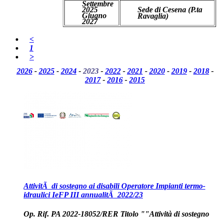
Settembre
2025
Sede di Cesena (P.ta
Giugno
Ravaglia)
2027
<
1
>
2026
-
2025
-
2024
-
2023
-
2022
-
2021
-
2020
-
2019
-
2018
-
2017
-
2016
-
2015
AttivitÃ di sostegno ai disabili Operatore Impianti termo-
idraulici IeFP III annualitÃ 2022/23
Op. Rif. PA 2022-18052/RER Titolo "
"Attività di sostegno