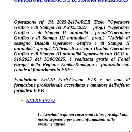
OPERATORE GRAFICO E DI STAMPA IeFP 2025/2027
Operazione rif. PA 2025-24174/RER Titolo "Operatore
Grafico e di Stampa IeFP 2025/2027" prog.1 "
Operatore
Grafico e di Stampa
II annualità", prog.2
"
Operatore
Grafico e di Stampa
III annualità", prog.3 "Attività di
sostegno Disabili
Operatore Grafico e di Stampa
II
annualità"
,
prog.4 "
Attività di sostegno Disabili
Operatore
Grafico e di Stampa
III annualità
"
approvata con DGR n.
919/2025 del 16/06/2025, è realizzata grazie ai Fondi
europei della Regione Emilia-Romagna e finanziata con
canale di finanziamento FSE+
Fondazione EnAIP Forlì-Cesena ETS è un ente di
formazione professionale accreditato e attuatore dell'offerta
formativa IeFP.
ALTRE INFO
Le iscrizioni a questo corso sono chiuse, rivolgiti alla
nostra segreteria per avere informazioni sulle
prossime attività