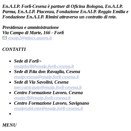
En.A.I.P. Forlì-Cesena è partner di Oficina Bologna, En.A.I.P.
Parma, En.A.I.P. Piacenza, Fondazione En.AI.P. Reggio Emilia e
Fondazione En.A.I.P. Rimini attraverso un contratto di rete.
Presidenza e amministrazione
Via Campo di Marte, 166 - Forlì
enaip2@mbox.queen.it
CONTATTI
Sede di Forlì¬
enaipforli@enaip.forli-cesena.it
Sede di P.tta don Ravaglia, Cesena
enaipcesena@enaip.forli-cesena.it
Sede di Via Savolini, Cesena
meccanicauto@enaip.forli-cesena.it
Centro Formazione Lavoro, Cesena
enaipcfl@enaip.forli-cesena.it
Centro Formazione Lavoro, Savignano
enaiprubicone@enaip.forli-cesena.it
MENU