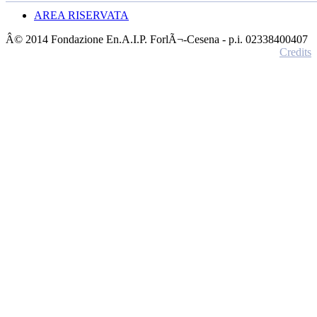
AREA RISERVATA
Â© 2014 Fondazione En.A.I.P. ForlÃ¬-Cesena - p.i. 02338400407
Credits