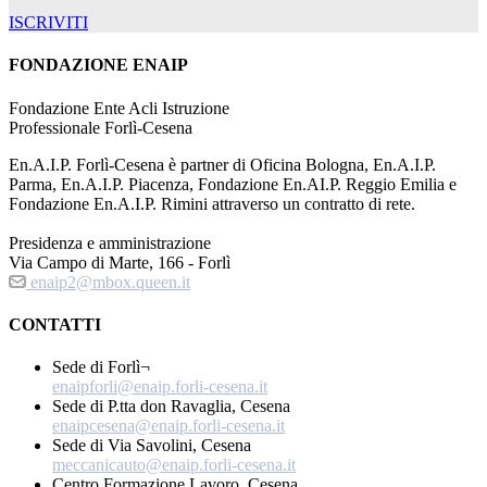
ISCRIVITI
FONDAZIONE ENAIP
Fondazione Ente Acli Istruzione
Professionale Forlì-Cesena
En.A.I.P. Forlì-Cesena è partner di Oficina Bologna, En.A.I.P.
Parma, En.A.I.P. Piacenza, Fondazione En.AI.P. Reggio Emilia e
Fondazione En.A.I.P. Rimini attraverso un contratto di rete.
Presidenza e amministrazione
Via Campo di Marte, 166 - Forlì
enaip2@mbox.queen.it
CONTATTI
Sede di Forlì¬
enaipforli@enaip.forli-cesena.it
Sede di P.tta don Ravaglia, Cesena
enaipcesena@enaip.forli-cesena.it
Sede di Via Savolini, Cesena
meccanicauto@enaip.forli-cesena.it
Centro Formazione Lavoro, Cesena