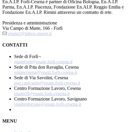
En.A.I.P. Forlì-Cesena è partner di Oficina Bologna, En.A.I.P.
Parma, En.A.I.P. Piacenza, Fondazione En.AI.P. Reggio Emilia e
Fondazione En.A.I.P. Rimini attraverso un contratto di rete.
Presidenza e amministrazione
Via Campo di Marte, 166 - Forlì
enaip2@mbox.queen.it
CONTATTI
Sede di Forlì¬
enaipforli@enaip.forli-cesena.it
Sede di P.tta don Ravaglia, Cesena
enaipcesena@enaip.forli-cesena.it
Sede di Via Savolini, Cesena
meccanicauto@enaip.forli-cesena.it
Centro Formazione Lavoro, Cesena
enaipcfl@enaip.forli-cesena.it
Centro Formazione Lavoro, Savignano
enaiprubicone@enaip.forli-cesena.it
MENU