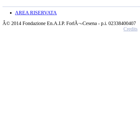
AREA RISERVATA
Â© 2014 Fondazione En.A.I.P. ForlÃ¬-Cesena - p.i. 02338400407
Credits