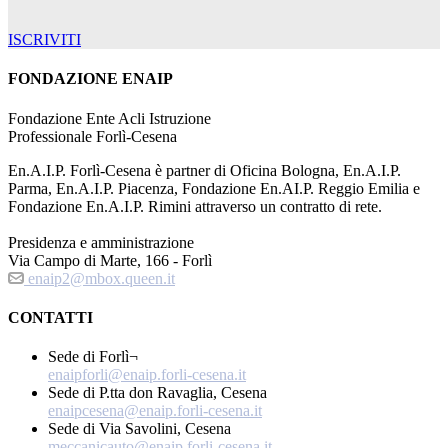
ISCRIVITI
FONDAZIONE ENAIP
Fondazione Ente Acli Istruzione
Professionale Forlì-Cesena
En.A.I.P. Forlì-Cesena è partner di Oficina Bologna, En.A.I.P.
Parma, En.A.I.P. Piacenza, Fondazione En.AI.P. Reggio Emilia e
Fondazione En.A.I.P. Rimini attraverso un contratto di rete.
Presidenza e amministrazione
Via Campo di Marte, 166 - Forlì
enaip2@mbox.queen.it
CONTATTI
Sede di Forlì¬
enaipforli@enaip.forli-cesena.it
Sede di P.tta don Ravaglia, Cesena
enaipcesena@enaip.forli-cesena.it
Sede di Via Savolini, Cesena
meccanicauto@enaip.forli-cesena.it