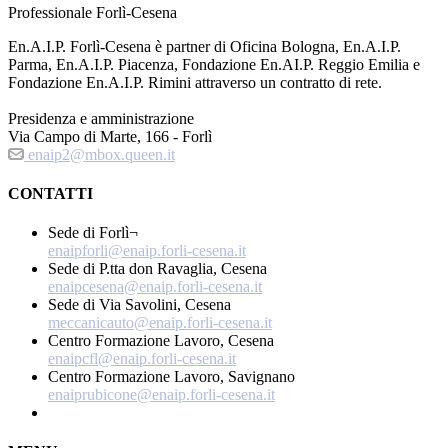
Professionale Forlì-Cesena
En.A.I.P. Forlì-Cesena è partner di Oficina Bologna, En.A.I.P.
Parma, En.A.I.P. Piacenza, Fondazione En.AI.P. Reggio Emilia e
Fondazione En.A.I.P. Rimini attraverso un contratto di rete.
Presidenza e amministrazione
Via Campo di Marte, 166 - Forlì
enaip2@mbox.queen.it
CONTATTI
Sede di Forlì¬
enaipforli@enaip.forli-cesena.it
Sede di P.tta don Ravaglia, Cesena
enaipcesena@enaip.forli-cesena.it
Sede di Via Savolini, Cesena
meccanicauto@enaip.forli-cesena.it
Centro Formazione Lavoro, Cesena
enaipcfl@enaip.forli-cesena.it
Centro Formazione Lavoro, Savignano
enaiprubicone@enaip.forli-cesena.it