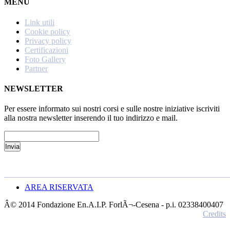
MENU
Link utili
Cookie policy
Privacy policy
Certificazioni
Foto Gallery
Partner
NEWSLETTER
Per essere informato sui nostri corsi e sulle nostre iniziative iscriviti
alla nostra newsletter inserendo il tuo indirizzo e mail.
AREA RISERVATA
Â© 2014 Fondazione En.A.I.P. ForlÃ¬-Cesena - p.i. 02338400407
Credits