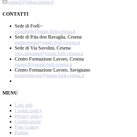
enaip2@mbox.queen.it
CONTATTI
Sede di Forlì¬
enaipforli@enaip.forli-cesena.it
Sede di P.tta don Ravaglia, Cesena
enaipcesena@enaip.forli-cesena.it
Sede di Via Savolini, Cesena
meccanicauto@enaip.forli-cesena.it
Centro Formazione Lavoro, Cesena
enaipcfl@enaip.forli-cesena.it
Centro Formazione Lavoro, Savignano
enaiprubicone@enaip.forli-cesena.it
MENU
Link utili
Cookie policy
Privacy policy
Certificazioni
Foto Gallery
Partner