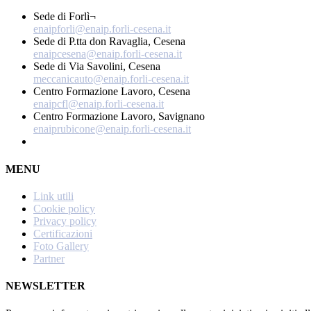
Sede di Forlì¬
enaipforli@enaip.forli-cesena.it
Sede di P.tta don Ravaglia, Cesena
enaipcesena@enaip.forli-cesena.it
Sede di Via Savolini, Cesena
meccanicauto@enaip.forli-cesena.it
Centro Formazione Lavoro, Cesena
enaipcfl@enaip.forli-cesena.it
Centro Formazione Lavoro, Savignano
enaiprubicone@enaip.forli-cesena.it
MENU
Link utili
Cookie policy
Privacy policy
Certificazioni
Foto Gallery
Partner
NEWSLETTER