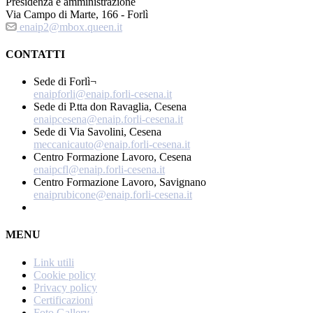
Presidenza e amministrazione
Via Campo di Marte, 166 - Forlì
enaip2@mbox.queen.it
CONTATTI
Sede di Forlì¬
enaipforli@enaip.forli-cesena.it
Sede di P.tta don Ravaglia, Cesena
enaipcesena@enaip.forli-cesena.it
Sede di Via Savolini, Cesena
meccanicauto@enaip.forli-cesena.it
Centro Formazione Lavoro, Cesena
enaipcfl@enaip.forli-cesena.it
Centro Formazione Lavoro, Savignano
enaiprubicone@enaip.forli-cesena.it
MENU
Link utili
Cookie policy
Privacy policy
Certificazioni
Foto Gallery