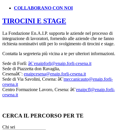
COLLABORANO CON NOI
TIROCINI E STAGE
La Fondazione En.A.I.P. supporta le aziende nel processo di
integrazione di lavoratori, fornendo alle aziende che ne fanno
richiesta nominativi utili per lo svolgimento di tirocini e stage.
Contatta la segreteria più vicina a te per ulteriori informazioni.
Sede di Forlì:
â€¨enaipforli@enaip.forli-cesena.it
Sede di Piazzetta don Ravaglia,
Cesenaâ€¨:
enaipcesena@enaip.forli-cesena.it
Sede di Via Savolini, Cesena: â€¨
meccanicauto@enaip.forli-
cesena.it
Centro Formazione Lavoro, Cesena: â€¨
enaipcfl@enaip.forli-
cesena.it
CERCA IL PERCORSO PER TE
Chi sei