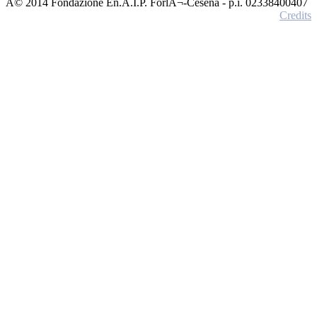
Â© 2014 Fondazione En.A.I.P. ForlÃ¬-Cesena - p.i. 02338400407
Credits